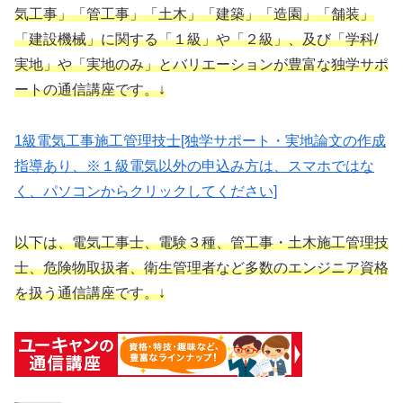
気工事」「管工事」「土木」「建築」「造園」「舗装」
「建設機械」に関する「１級」や「２級」、及び「学科/
実地」や「実地のみ」とバリエーションが豊富な独学サポ
ートの通信講座です。↓
1級電気工事施工管理技士[独学サポート・実地論文の作成
指導あり、※１級電気以外の申込み方は、スマホではな
く、パソコンからクリックしてください]
以下は、電気工事士、電験３種、管工事・土木施工管理技
士、危険物取扱者、衛生管理者など多数のエンジニア資格
を扱う通信講座です。↓