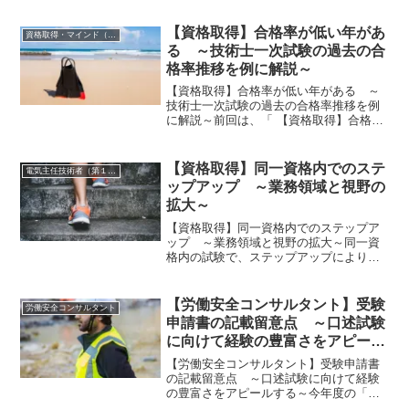
うか？今回は、制度上の違いを10項目ほ
どピックアップし比較してみます。 １．
【資格取得】合格率が低い年があ
資格取得・マインド（共通）
資格の所管電...
る ～技術士一次試験の過去の合
格率推移を例に解説～
【資格取得】合格率が低い年がある ～
技術士一次試験の過去の合格率推移を例
に解説～前回は、「 【資格取得】合格率
が高い年がある」について述べました
が、今回は逆に「【資格取得】合格率が
低い年がある」について、述べたいと思
【資格取得】同一資格内でのステ
電気主任技術者（第１種、２種、３種）
います。まず、私の経験で...
ップアップ ～業務領域と視野の
拡大～
【資格取得】同一資格内でのステップア
ップ ～業務領域と視野の拡大～同一資
格内の試験で、ステップアップにより業
務領域が拡大する資格があります。 以下
に数件、例を挙げてみます。 １．消防設
備士乙種から甲種にステップアップする
【労働安全コンサルタント】受験
労働安全コンサルタント
ことにより、乙種...
申請書の記載留意点 ～口述試験
に向けて経験の豊富さをアピール
する～
【労働安全コンサルタント】受験申請書
の記載留意点 ～口述試験に向けて経験
の豊富さをアピールする～今年度の「労
働安全・労働衛生コンサルタント」の受