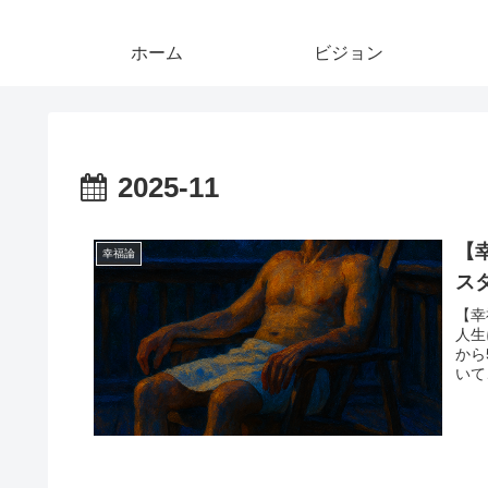
ホーム
ビジョン
2025-11
【
幸福論
ス
【幸
人生
から
いて