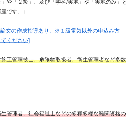
」や「２級」、及び「学科/実地」や「実地のみ」と
座です。↓
地論文の作成指導あり、※１級電気以外の申込み方
てください]
木施工管理技士、危険物取扱者、衛生管理者など多数
衛生管理者、社会福祉士などの多種多様な難関資格の