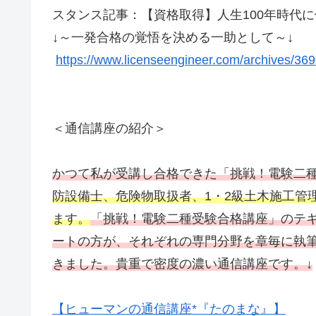
スタンス記事：【資格取得】人生100年時代
↓～一発合格の覚悟を決める一助として～↓
https://www.licenseengineer.com/archives/36
＜通信講座の紹介＞
かつて私が受講し合格できた「挑戦！電験二
防設備士、危険物取扱者、1・2級土木施工管
ます。
「挑戦！電験二種受験合格講座」のテ
ートの方が、それぞれの専門分野を章毎に執
きました。貴重で密度の濃い通信講座です。↓
【ヒューマンの通信講座*『たのまな』】