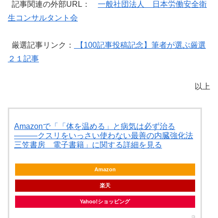
記事関連の外部URL：
一般社団法人 日本労働安全衛
生コンサルタント会
厳選記事リンク：
【100記事投稿記念】筆者が選ぶ厳選
２１記事
以上
Amazonで「「体を温める」と病気は必ず治る
―――クスリをいっさい使わない最善の内臓強化法
三笠書房 電子書籍」に関する詳細を見る
Amazon
楽天
Yahoo!ショッピング