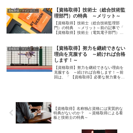
してきました。そのうち同一資格名の中
で、ステップアップを踏んで取得した資
【資格取得】技術士（総合技術監
資格取得・マインド（共通）
格と、ステップアップを踏...
理部門）の特典 ～メリット～
【資格取得】技術士（総合技術監理部
門）の特典 ～メリット～前の記事で「
【資格取得】技術士（電気電子部門）の
特典 ～特化メリット～」と「 【資格取
得】技術士（機械部門）の特典 ～特化
メリット～」について、技術士一般部門
【資格取得】努力を継続できない
資格取得・マインド（共通）
の特典について取り上げ...
理由を克服する ～続ければ合格
します！～
【資格取得】努力を継続できない理由を
克服する ～続ければ合格します！～前
回は、「 【資格取得】必要な努力量を見
誤らない！ 」について紹介しました。今
回は、「【資格取得】努力を継続できな
い理由を克服する ～続ければ合格しま
す！～」について解説...
【資格取得】名称独占資格には実質的な
特典がないのか？ ～資格取得による看
板と技術士の特典～