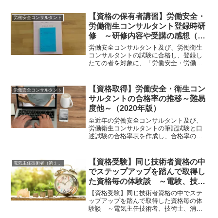
筆記試験の合格発表後の行動計画（筆記
不合格者編：残念だった方へ）私も試験
【資格の保有者講習】労働安全・
労働安全コンサルタント
で不合格となった経験が...
労働衛生コンサルタント登録時研
修 ～研修内容や受講の感想（メ
リット）～
労働安全コンサルタント及び、労働衛生
コンサルタントの試験に合格し、登録し
たての者を対象に、「労働安全・労働衛
生コンサルタント登録時研修」が毎年、
開催されます。3月に試験合格が発表され
た後の約半年後に開催されますので、合
【資格取得】労働安全・衛生コン
労働安全コンサルタント
格してから登録する方は...
サルタントの合格率の推移～難易
度他～（2020年版）
至近年の労働安全コンサルタント及び、
労働衛生コンサルタントの筆記試験と口
述試験の合格率表を作成し、合格率の推
移について分析・予想します。労働安
全・衛生コンサルタントのテキスト、過
去問題集 １．筆記試験の受験者と合格率
【資格受験】同じ技術者資格の中
電気主任技術者（第１種、２種、３種）
の推移＜分析・予想＞・労...
でステップアップを踏んで取得し
た資格毎の体験談 ～電験、技術
士、消防設備士～
【資格受験】同じ技術者資格の中でステ
ップアップを踏んで取得した資格毎の体
験談 ～電気主任技術者、技術士、消防
設備士～私は、技術系の資格を複数取得