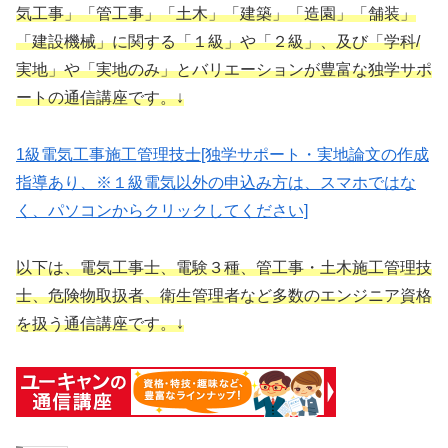
気工事」「管工事」「土木」「建築」「造園」「舗装」
「建設機械」に関する「１級」や「２級」、及び「学科/
実地」や「実地のみ」とバリエーションが豊富な独学サポ
ートの通信講座です。↓
1級電気工事施工管理技士[独学サポート・実地論文の作成
指導あり、※１級電気以外の申込み方は、スマホではな
く、パソコンからクリックしてください]
以下は、電気工事士、電験３種、管工事・土木施工管理技
士、危険物取扱者、衛生管理者など多数のエンジニア資格
を扱う通信講座です。↓