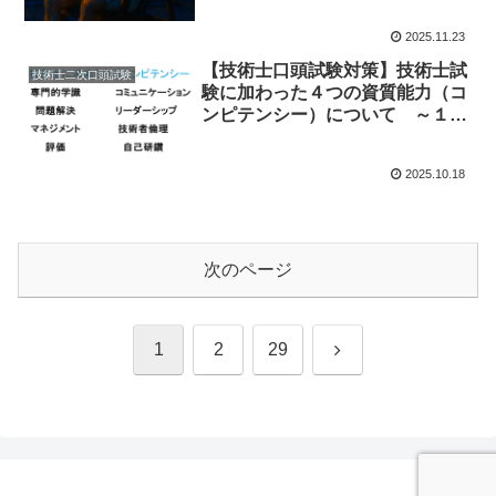
2025.11.23
【技術士口頭試験対策】技術士試
技術士二次口頭試験
験に加わった４つの資質能力（コ
ンピテンシー）について ～１０
年ぶりに技術士二次試験を受験し
て～
2025.10.18
次のページ
次
1
2
29
へ