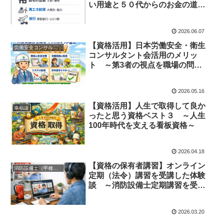
い用途と５０代からのお金の道し
るべ～
2026.06.07
【資格活用】日本労働安全・衛生
労働安全コンサルタント
コンサルタント会活用のメリッ
ト ～第3者の視点を職場の問題
解決に活かす～
2026.05.16
【資格活用】人生で取得して良か
幸福論
ったと思う資格ベスト３ ～人生
100年時代を支える看板資格～
2026.04.18
【資格の保有者講習】オンライン
消防設備士（甲種第４類、乙種第７類）
定期（法令）講習を受講した体験
談 ～消防設備士定期講習を受講
してのメリットと感想～
2026.03.20