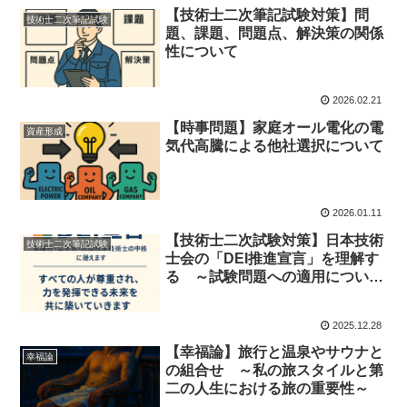
【技術士二次筆記試験対策】問
技術士二次筆記試験
題、課題、問題点、解決策の関係
性について
2026.02.21
【時事問題】家庭オール電化の電
資産形成
気代高騰による他社選択について
2026.01.11
【技術士二次試験対策】日本技術
技術士二次筆記試験
士会の「DEI推進宣言」を理解す
る ～試験問題への適用について
～
2025.12.28
【幸福論】旅行と温泉やサウナと
幸福論
の組合せ ～私の旅スタイルと第
二の人生における旅の重要性～