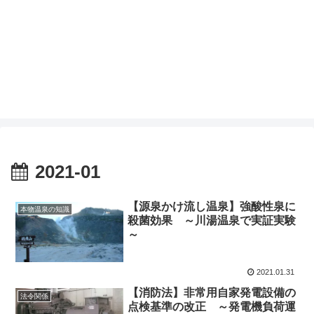
2021-01
【源泉かけ流し温泉】強酸性泉に
本物温泉の知識
殺菌効果 ～川湯温泉で実証実験
～
2021.01.31
【消防法】非常用自家発電設備の
法令関係
点検基準の改正 ～発電機負荷運