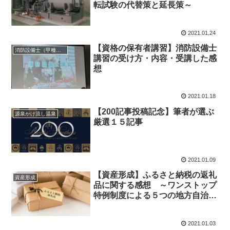
転試験の代替策と延長策～
2021.01.24
【資格の保有者講習】消防設備士
消防設備士（甲種第４類、乙種第７類）
講習の受け方・内容・受講した感
想
2021.01.18
【200記事投稿記念】筆者が選ぶ
源泉かけ流し温泉
厳選１５記事
2021.01.09
【資産形成】ふるさと納税の返礼
資産形成
品に関する感想 ～ワンストップ
特例制度による５つの地方自治体
の選択～
2021.01.03