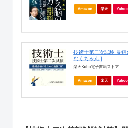
Amazon
楽天
Yah
技術士第二次試験 最短
むくちゃん ]
楽天Kobo電子書籍ストア
Amazon
楽天
Yah