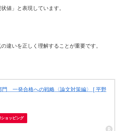
現状値」と表現しています。
点の違いを正しく理解することが重要です。
門 一発合格への戦略〈論文対策編〉 [ 平野
oo!ショッピング