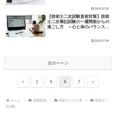
2019.07.05
【技術士二次試験直前対策】技術
技術士二次筆記試験
士二次筆記試験の一週間前からの
過ごし方 ～心と体のバランスを
保つ～
2019.07.04
次のページ
前
次
1
5
6
7
へ
へ
ホーム
資格取得
技術コンサル系
技術士二
次試験