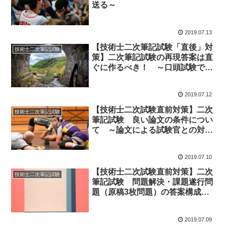
送る～
2019.07.13
【技術士二次筆記試験「直後」対
技術士二次筆記試験
策】二次筆記試験の再現答案は直
ぐに作るべき！ ～口頭試験で問
われる可能性あり～
2019.07.12
【技術士二次試験直前対策】二次
技術士二次筆記試験
筆記試験 良い論文の条件につい
て ～論文による試験官との対話
～
2019.07.10
【技術士二次試験直前対策】二次
技術士二次筆記試験
筆記試験 問題解決・課題遂行問
題（原稿3枚問題）の答案構成に
ついて ～「骨子」と「見出し」
の具体的な構成～
2019.07.09