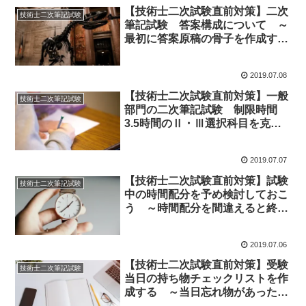
【技術士二次試験直前対策】二次
技術士二次筆記試験
筆記試験 答案構成について ～
最初に答案原稿の骨子を作成する
問題と作成しない問題の区分～
2019.07.08
【技術士二次試験直前対策】一般
技術士二次筆記試験
部門の二次筆記試験 制限時間
3.5時間のⅡ・Ⅲ選択科目を克服
する ～120分プラス210分間の
葛藤～
2019.07.07
【技術士二次試験直前対策】試験
技術士二次筆記試験
中の時間配分を予め検討しておこ
う ～時間配分を間違えると終了
間際に焦ります～
2019.07.06
【技術士二次試験直前対策】受験
技術士二次筆記試験
当日の持ち物チェックリストを作
成する ～当日忘れ物があったら
受験どころではありません～