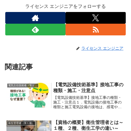
ライセンス エンジニアをフォローする
ライセンス エンジニア
関連記事
【電気設備技術基準】接地工事の
電気主任技術者（第１種、２種、３種）
種類・施工・注意点
【電気設備技術基準】接地工事の種類・
施工・注意点１．電気設備の接地工事の
種類と施工電気設備の接地は、感電や火
災から人や物を守る上で規定通りに施工
することがとても重要です。今回は、電
験や電気工事士の試験でも良く出題され
【資格の概要】衛生管理者とは～
衛生管理者（第１種）
る「接地」について「電気...
１種、２種、衛生工学の違い～