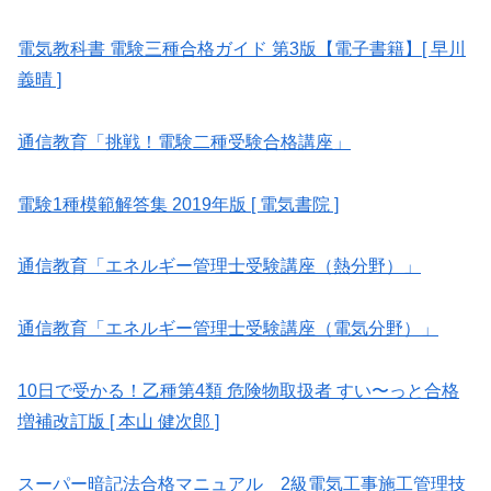
電気教科書 電験三種合格ガイド 第3版【電子書籍】[ 早川
義晴 ]
通信教育「挑戦！電験二種受験合格講座」
電験1種模範解答集 2019年版 [ 電気書院 ]
通信教育「エネルギー管理士受験講座（熱分野）」
通信教育「エネルギー管理士受験講座（電気分野）」
10日で受かる！乙種第4類 危険物取扱者 すい〜っと合格
増補改訂版 [ 本山 健次郎 ]
スーパー暗記法合格マニュアル 2級電気工事施工管理技