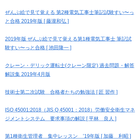
ぜんぶ絵で見て覚える 第2種電気工事士筆記試験すい〜っ
と合格 2019年版 [ 藤瀧和弘 ]
2019年版 ぜんぶ絵で見て覚える第1種電気工事士 筆記試
験すい〜っと合格 [ 池田隆一 ]
クレーン・デリック運転士(クレーン限定) 過去問題・解答
解説集 2019年4月版
技術士第二次試験 合格者たちの勉強法 [ 匠 習作 ]
ISO 45001:2018（JIS Q 45001：2018）労働安全衛生マネ
ジメントシステム 要求事項の解説 [ 平林 良人 ]
第1種衛生管理者 集中レッスン ’19年版 [ 加藤 利昭 ]