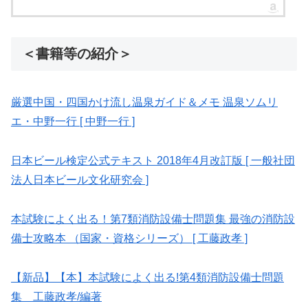
＜書籍等の紹介＞
厳選中国・四国かけ流し温泉ガイド＆メモ 温泉ソムリ
エ・中野一行 [ 中野一行 ]
日本ビール検定公式テキスト 2018年4月改訂版 [ 一般社団
法人日本ビール文化研究会 ]
本試験によく出る！第7類消防設備士問題集 最強の消防設
備士攻略本 （国家・資格シリーズ） [ 工藤政孝 ]
【新品】【本】本試験によく出る!第4類消防設備士問題
集 工藤政孝/編著