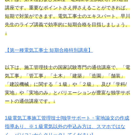
講座です。重要なポイントさえ押さえることができれば、
短期で対策ができます。電気工事士のエキスパート、早川
先生のライブ講義で効率的に短期合格を目指しましょう。
↓
【第一種電気工事士 短期合格特別講座】
以下は、施工管理技士の国家試験専門の通信講座で、「電
気工事」「管工事」「土木」「建築」「造園」「舗装」
「建設機械」に関する「１級」や「２級」、及び「学科/
実地」や「実地のみ」とバリエーションが豊富な独学サポ
ートの通信講座です。↓
1級電気工事施工管理技士[独学サポート・実地論文の作成
指導あり、※１級電気以外の申込み方は、スマホではな
く、パソコンからクリックしてください]