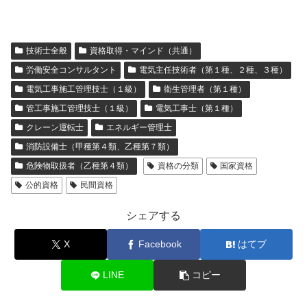
技術士全般
資格取得・マインド（共通）
労働安全コンサルタント
電気主任技術者（第１種、２種、３種）
電気工事施工管理技士（１級）
衛生管理者（第１種）
管工事施工管理技士（１級）
電気工事士（第１種）
クレーン運転士
エネルギー管理士
消防設備士（甲種第４類、乙種第７類）
危険物取扱者（乙種第４類）
資格の分類
国家資格
公的資格
民間資格
シェアする
X
Facebook
はてブ
LINE
コピー