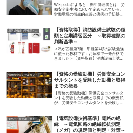
Wikipediaによると、衛生管理者とは、労
働安全衛生法において定められている、
労働環境の衛生的改善と疾病の予防処置
等を担当し、事業場の衛生全般の管理を
する者、またはその資格（国家資格）で
す。一定規模以上の事業場については、
【資格取得】消防設備士試験の種
消防設備士（甲種第４類、乙種第７類）
衛生管理者免許...
類と定期講習区分 ～取得種類の
判断基準～
＜私が乙種第7類、甲種第4類の試験勉強
に使った教材です：お蔭様で一発合格で
きました＞【資格取得】消防設備士試験
の種類と定期講習区分 ～取得種類の判
断基準～１．消防設備士の取得種類の判
断基準これから消防設備士試験を受けよ
【資格の受験動機】労働安全コン
労働安全コンサルタント
うとする方で、どの種類...
サルタントを受験した動機と取得
までの概要
【資格の受験動機】労働安全コンサルタ
ントを受験した動機と取得までの概要私
が、労働安全コンサルタントを受験した
のは、40代半ばでした。 受験動機として
は以下の複数が挙げられます。 １．設備
系、施工系、技術コンサル系の資格を既
【電気設備技術基準】電路の絶
電気主任技術者（第１種、２種、３種）
に保有しており、...
縁 ～電気回路の絶縁抵抗測定
（メガ）の規定値と判定・対策～