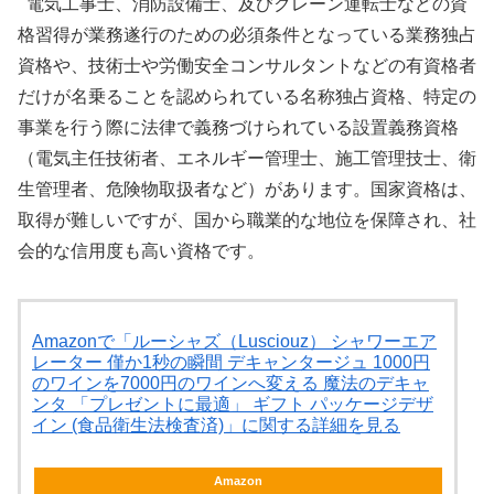
電気工事士、消防設備士、及びクレーン運転士などの資
格習得が業務遂行のための必須条件となっている業務独占
資格や、技術士や労働安全コンサルタントなどの有資格者
だけが名乗ることを認められている名称独占資格、特定の
事業を行う際に法律で義務づけられている設置義務資格
（電気主任技術者、エネルギー管理士、施工管理技士、衛
生管理者、危険物取扱者など）があります。国家資格は、
取得が難しいですが、国から職業的な地位を保障され、社
会的な信用度も高い資格です。
Amazonで「ルーシャズ（Lusciouz） シャワーエア
レーター 僅か1秒の瞬間 デキャンタージュ 1000円
のワインを7000円のワインへ変える 魔法のデキャ
ンタ 「プレゼントに最適」 ギフト パッケージデザ
イン (食品衛生法検査済)」に関する詳細を見る
Amazon