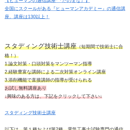
【ヒューマンの通信講座*『たのまな』】
全国にスクールがある『ヒューマンアカデミー』の通信講
座。講座は130以上！
スタディング技術士講座
（短期間で技術士に合
格！）
1.論文対策・口頭対策をマンツーマン指導
2.経験豊富な講師による二次対策オンライン講座
3.添削機能で直接講師の指導が受けられる
お試し無料講座あり
↓
興
味
のある方は、下記をクリックして下さい↓
スタディング技術士講座
以下は、第１種および第2種 電気工事士試験専門の通信