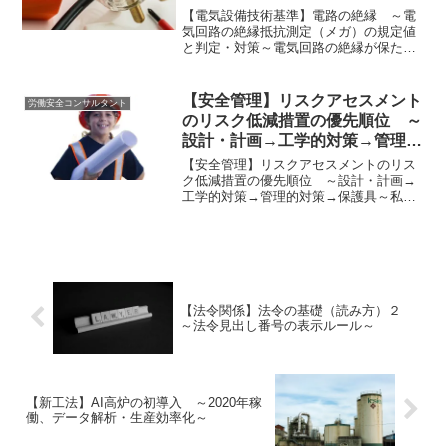
【電気設備技術基準】電路の絶縁 ～電
気回路の絶縁抵抗測定（メガ）の規定値
と判定・対策～電気回路の絶縁が保たれ
ていなと短絡電流や地絡電流の故障電流
が流れて、機器の破損、火災事故、及び
感電事故の危険性があります。電気回路
【安全管理】リスクアセスメント
労働安全コンサルタント
の絶縁性能は、絶縁材（電...
のリスク低減措置の優先順位 ～
設計・計画→工学的対策→管理的
対策→保護具～
【安全管理】リスクアセスメントのリス
ク低減措置の優先順位 ～設計・計画→
工学的対策→管理的対策→保護具～私
が、労働安全コンサルタントの資格取得
勉強の中で、危険・有害リスク対策を考
えるうえで最も勉強になったと感じたの
は、今回のテーマである「リ...
【法令関係】法令の基礎（読み方）２
～法令見出し番号の表示ルール～
【新工法】AI高炉の初導入 ～2020年稼
働、データ解析・生産効率化～