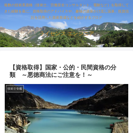
複数の技術系資格（技術士、労働安全コンサルタント、電験など）を取得して
きた経験を基に、資格取得のアドバイスや、趣味の源泉かけ流し温泉、投資信
託を活用した資産形成などを紹介するブログ
ライセンス エンジニア
【資格取得】国家・公的・民間資格の分
類 ～悪徳商法にご注意を！～
技術士全般