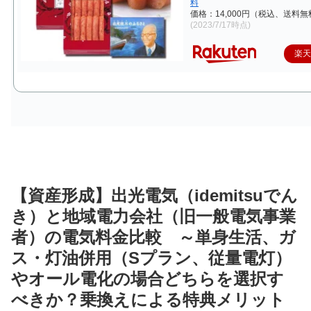
料
価格：14,000円（税込、送料無
(2023/7/17時点)
楽
【資産形成】出光電気（idemitsuでん
き）と地域電力会社（旧一般電気事業
者）の電気料金比較 ～単身生活、ガ
ス・灯油併用（Sプラン、従量電灯）
やオール電化の場合どちらを選択す
べきか？乗換えによる特典メリット