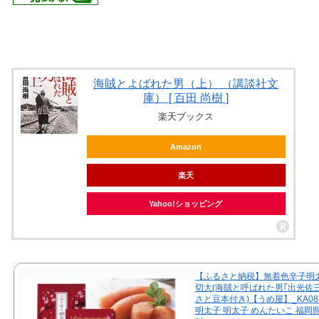
海賊とよばれた男（上） （講談社文
庫） [ 百田 尚樹 ]
楽天ブックス
Amazon
楽天
Yahoo!ショッピング
【ふるさと納税】無着色辛子明太
切大(海賊と呼ばれた男｢出光佐
さと豆本付き)【うめ屋】_KA08
明太子 明太子 めんたいこ 福岡