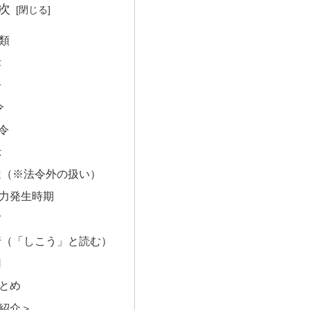
次
類
律
令
令
令
示
達（※法令外の扱い）
力発生時期
布
行（「しこう」と読む）
用
とめ
紹介＞