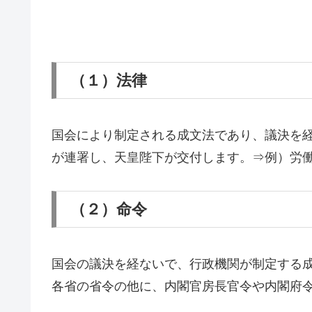
（１）法律
国会により制定される成文法であり、議決を
が連署し、天皇陛下が交付します。⇒例）労
（２）命令
国会の議決を経ないで、行政機関が制定する
各省の省令の他に、内閣官房長官令や内閣府