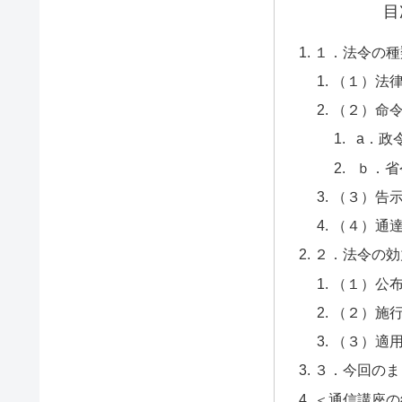
目
１．法令の種
（１）法
（２）命
a．政
ｂ．省
（３）告
（４）通
２．法令の効
（１）公
（２）施
（３）適
３．今回のま
＜通信講座の