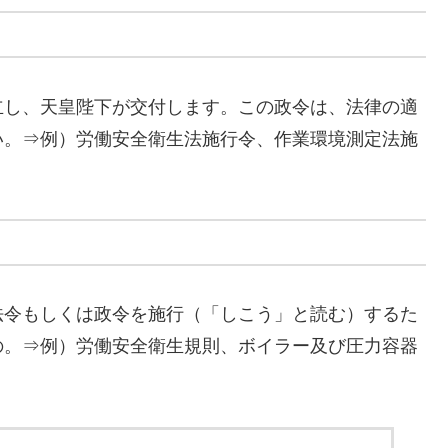
立し、天皇陛下が交付します。この政令は、法律の適
い。⇒例）労働安全衛生法施行令、作業環境測定法施
法令もしくは政令を施行（「しこう」と読む）するた
の。⇒例）労働安全衛生規則、ボイラー及び圧力容器