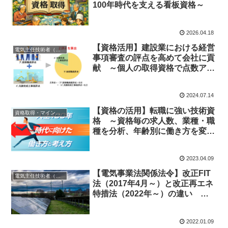
100年時代を支える看板資格～
2026.04.18
【資格活用】建設業における経営
電気主任技術者（第１種、２種、３種）
事項審査の評点を高めて会社に貢
献 ～個人の取得資格で点数アッ
プ～
2024.07.14
【資格の活用】転職に強い技術資
資格取得・マインド（共通）
格 ～資格毎の求人数、業種・職
種を分析、年齢別に働き方を変え
る～
2023.04.09
【電気事業法関係法令】改正FIT
電気主任技術者（第１種、２種、３種）
法（2017年4月～）と改正再エネ
特措法（2022年～）の違い ～
エネルギー供給強靭化法の実態～
2022.01.09