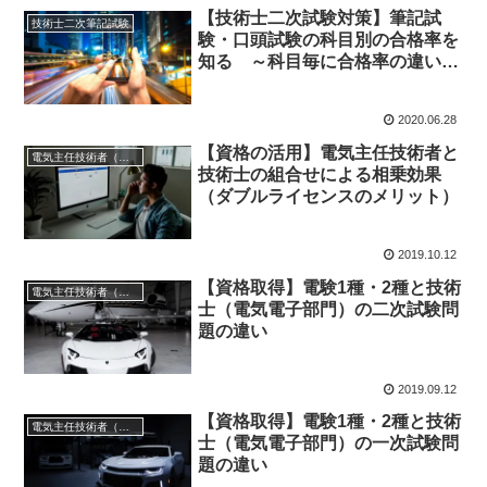
【技術士二次試験対策】筆記試
技術士二次筆記試験
験・口頭試験の科目別の合格率を
知る ～科目毎に合格率の違いは
あるのか？～（2020年版）
2020.06.28
【資格の活用】電気主任技術者と
電気主任技術者（第１種、２種、３種）
技術士の組合せによる相乗効果
（ダブルライセンスのメリット）
2019.10.12
【資格取得】電験1種・2種と技術
電気主任技術者（第１種、２種、３種）
士（電気電子部門）の二次試験問
題の違い
2019.09.12
【資格取得】電験1種・2種と技術
電気主任技術者（第１種、２種、３種）
士（電気電子部門）の一次試験問
題の違い