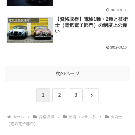
2019.09.11
【資格取得】電験1種・2種と技術
電気主任技術者（第１種、２種、３種）
士（電気電子部門）の制度上の違
い
2019.09.10
次のページ
次
1
2
3
へ
ホーム
資格取得
技術コンサル系
技術士
（電気電子部門）