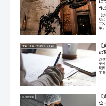
に
作
【技
初に
二次
策」
【
電気工事施工管理技士（１級）
の
通信
要性
期間
学習
【
技術士全般
位