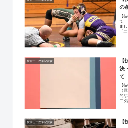
の
【技
て 
まし
「二
【
技術士二次筆記試験
決
て
【技
（原
的な
二次
【
技術士二次筆記試験