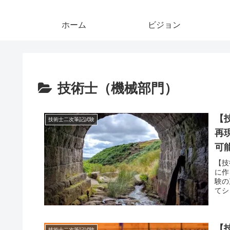
ホーム
ビジョン
技術士（機械部門）
【
技術士二次筆記試験
再
可
【技
に作
験の
てシ
【
技術士二次筆記試験