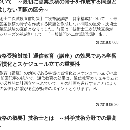
ついて ～最初に答案原稿の骨子を作成する問題と
成しない問題の区分～
術士二次試験直前対策】二次筆記試験 答案構成について ～最
答案原稿の骨子を作成する問題と作成しない問題の区分～技術士
筆記試験の直前となりました。前回は「技術士二次試験直前対
シリーズの第5弾として、「一般部門の二次筆記試験 制...
2019.07.08
資格受験対策】通信教育（講座）の効果である学習
習慣化とスケジュール立ての重要性
教育（講座）の効果である学習の習慣化とスケジュール立ての重
 前回記事の続きで、通信教育の効果は、通信教育カリュキラムと
が必然的に計画立てられていて、その計画を遂行することにより
の習慣化に繋がる点が効果のポイントとなります。私...
2019.06.30
資格の概要】技術士とは ～科学技術分野での最高
～