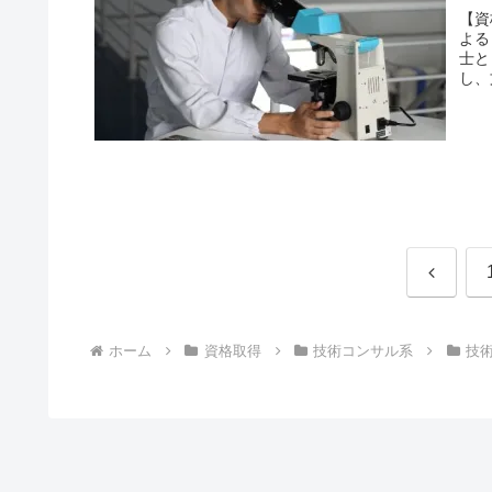
【資
よる
士と
し、
前
へ
ホーム
資格取得
技術コンサル系
技