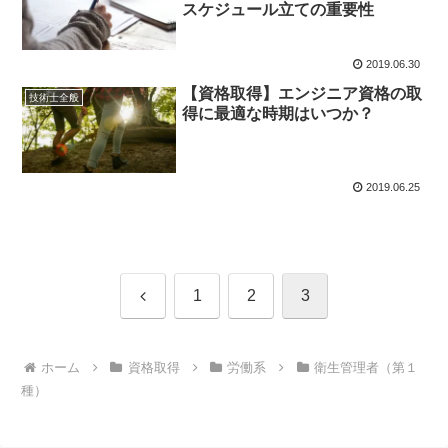
スケジュール立ての重要性
2019.06.30
【資格取得】エンジニア資格の取
技術士全般
得に最適な時期はいつか？
2019.06.25
前
1
2
3
へ
ホーム
資格取得
労働系
衛生管理者（第１
種）