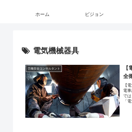
ホーム
ビジョン
電気機械器具
【
労働安全コンサルタント
全
【電
電事
では
「電