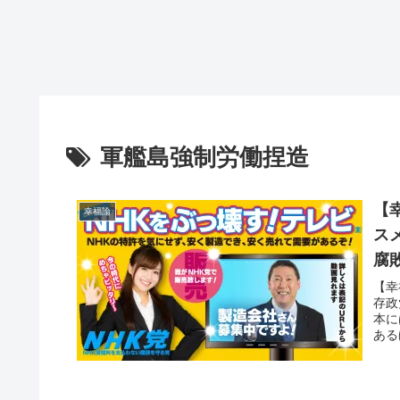
軍艦島強制労働捏造
【
幸福論
ス
腐
【幸
存政
本に
ある