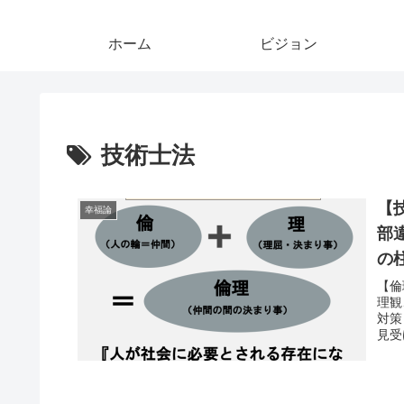
ホーム
ビジョン
技術士法
【
幸福論
部
の
【倫
理観
対策
見受