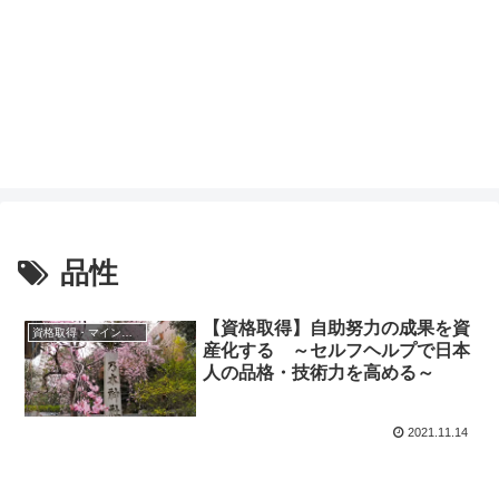
品性
【資格取得】自助努力の成果を資
資格取得・マインド（共通）
産化する ～セルフヘルプで日本
人の品格・技術力を高める～
2021.11.14