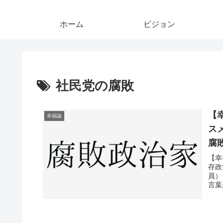
ホーム
ビジョン
社民党の腐敗
【
幸福論
ス
腐
【幸
存政
員）
言葉