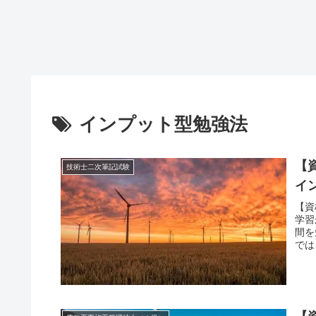
インプット型勉強法
【
技術士二次筆記試験
イ
【資
学習
間を
では