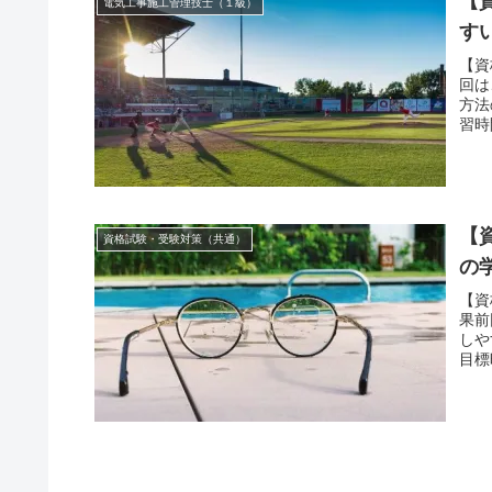
【
電気工事施工管理技士（１級）
す
【資
回は
方法
習時
【
資格試験・受験対策（共通）
の
【資
果前
しや
目標