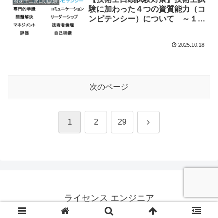
技術士二次口頭試験
験に加わった４つの資質能力（コ
ンピテンシー）について ～１０
年ぶりに技術士二次試験を受験し
て～
2025.10.18
次のページ
次
1
2
29
へ
ライセンス エンジニア
© 2019 ライセンス エンジニア.