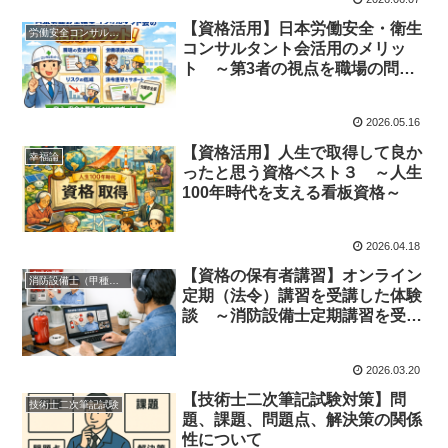
【資格活用】日本労働安全・衛生
労働安全コンサルタント
コンサルタント会活用のメリッ
ト ～第3者の視点を職場の問題
解決に活かす～
2026.05.16
【資格活用】人生で取得して良か
幸福論
ったと思う資格ベスト３ ～人生
100年時代を支える看板資格～
2026.04.18
【資格の保有者講習】オンライン
消防設備士（甲種第４類、乙種第７類）
定期（法令）講習を受講した体験
談 ～消防設備士定期講習を受講
してのメリットと感想～
2026.03.20
【技術士二次筆記試験対策】問
技術士二次筆記試験
題、課題、問題点、解決策の関係
性について