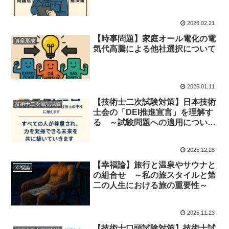
2026.02.21
【時事問題】家庭オール電化の電
資産形成
気代高騰による他社選択について
2026.01.11
【技術士二次試験対策】日本技術
技術士二次筆記試験
士会の「DEI推進宣言」を理解す
る ～試験問題への適用について
～
2025.12.28
【幸福論】旅行と温泉やサウナと
幸福論
の組合せ ～私の旅スタイルと第
二の人生における旅の重要性～
2025.11.23
【技術士口頭試験対策】技術士試