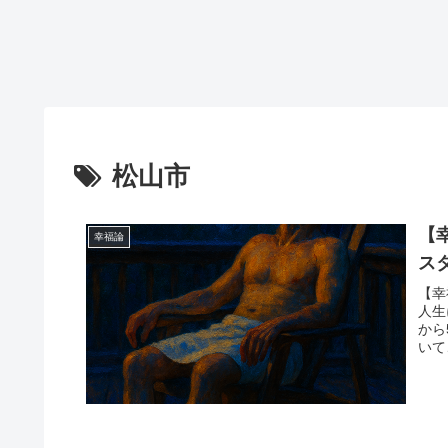
松山市
【
幸福論
ス
【幸
人生
から
いて