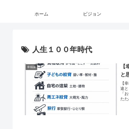
ホーム
ビジョン
人生１００年時代
【
幸福論
と
【幸
途と
「お
たた